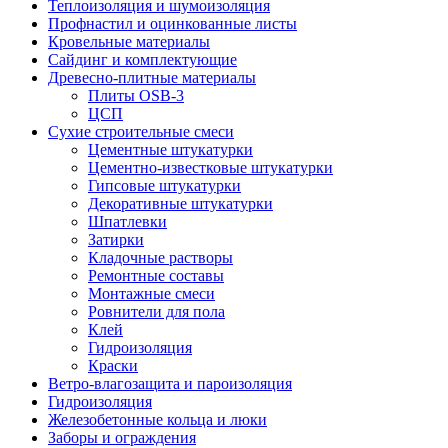
Теплоизоляция и шумоизоляция
Профнастил и оцинкованные листы
Кровельные материалы
Сайдинг и комплектующие
Древесно-плитные материалы
Плиты OSB-3
ЦСП
Сухие строительные смеси
Цементные штукатурки
Цементно-известковые штукатурки
Гипсовые штукатурки
Декоративные штукатурки
Шпатлевки
Затирки
Кладочные растворы
Ремонтные составы
Монтажные смеси
Ровнители для пола
Клей
Гидроизоляция
Краски
Ветро-влагозащита и пароизоляция
Гидроизоляция
Железобетонные кольца и люки
Заборы и ограждения