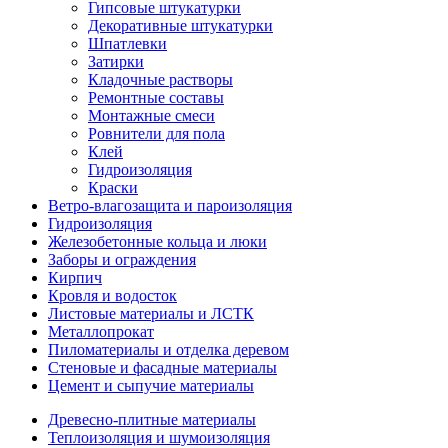
Гипсовые штукатурки
Декоративные штукатурки
Шпатлевки
Затирки
Кладочные растворы
Ремонтные составы
Монтажные смеси
Ровнители для пола
Клей
Гидроизоляция
Краски
Ветро-влагозащита и пароизоляция
Гидроизоляция
Железобетонные кольца и люки
Заборы и ограждения
Кирпич
Кровля и водосток
Листовые материалы и ЛСТК
Металлопрокат
Пиломатериалы и отделка деревом
Стеновые и фасадные материалы
Цемент и сыпучие материалы
Древесно-плитные материалы
Теплоизоляция и шумоизоляция