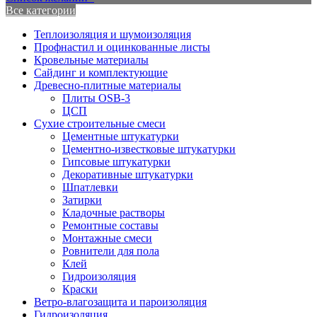
Все категории
Теплоизоляция и шумоизоляция
Профнастил и оцинкованные листы
Кровельные материалы
Сайдинг и комплектующие
Древесно-плитные материалы
Плиты OSB-3
ЦСП
Сухие строительные смеси
Цементные штукатурки
Цементно-известковые штукатурки
Гипсовые штукатурки
Декоративные штукатурки
Шпатлевки
Затирки
Кладочные растворы
Ремонтные составы
Монтажные смеси
Ровнители для пола
Клей
Гидроизоляция
Краски
Ветро-влагозащита и пароизоляция
Гидроизоляция