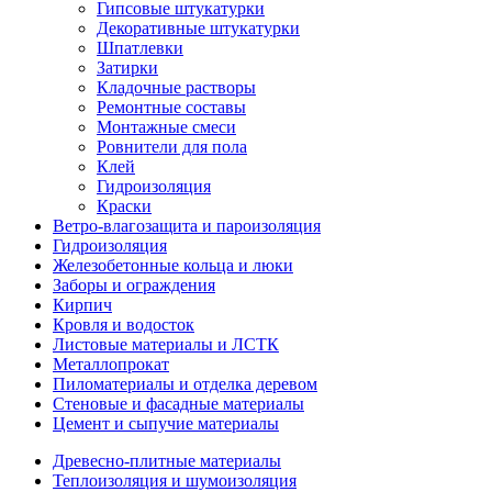
Гипсовые штукатурки
Декоративные штукатурки
Шпатлевки
Затирки
Кладочные растворы
Ремонтные составы
Монтажные смеси
Ровнители для пола
Клей
Гидроизоляция
Краски
Ветро-влагозащита и пароизоляция
Гидроизоляция
Железобетонные кольца и люки
Заборы и ограждения
Кирпич
Кровля и водосток
Листовые материалы и ЛСТК
Металлопрокат
Пиломатериалы и отделка деревом
Стеновые и фасадные материалы
Цемент и сыпучие материалы
Древесно-плитные материалы
Теплоизоляция и шумоизоляция