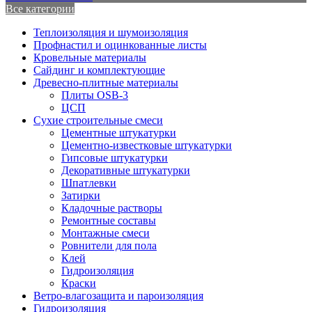
Все категории
Теплоизоляция и шумоизоляция
Профнастил и оцинкованные листы
Кровельные материалы
Сайдинг и комплектующие
Древесно-плитные материалы
Плиты OSB-3
ЦСП
Сухие строительные смеси
Цементные штукатурки
Цементно-известковые штукатурки
Гипсовые штукатурки
Декоративные штукатурки
Шпатлевки
Затирки
Кладочные растворы
Ремонтные составы
Монтажные смеси
Ровнители для пола
Клей
Гидроизоляция
Краски
Ветро-влагозащита и пароизоляция
Гидроизоляция