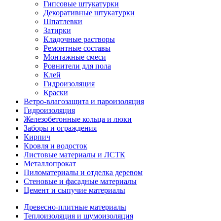
Гипсовые штукатурки
Декоративные штукатурки
Шпатлевки
Затирки
Кладочные растворы
Ремонтные составы
Монтажные смеси
Ровнители для пола
Клей
Гидроизоляция
Краски
Ветро-влагозащита и пароизоляция
Гидроизоляция
Железобетонные кольца и люки
Заборы и ограждения
Кирпич
Кровля и водосток
Листовые материалы и ЛСТК
Металлопрокат
Пиломатериалы и отделка деревом
Стеновые и фасадные материалы
Цемент и сыпучие материалы
Древесно-плитные материалы
Теплоизоляция и шумоизоляция