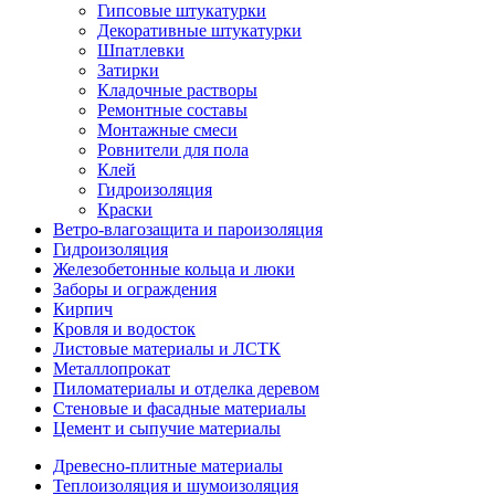
Гипсовые штукатурки
Декоративные штукатурки
Шпатлевки
Затирки
Кладочные растворы
Ремонтные составы
Монтажные смеси
Ровнители для пола
Клей
Гидроизоляция
Краски
Ветро-влагозащита и пароизоляция
Гидроизоляция
Железобетонные кольца и люки
Заборы и ограждения
Кирпич
Кровля и водосток
Листовые материалы и ЛСТК
Металлопрокат
Пиломатериалы и отделка деревом
Стеновые и фасадные материалы
Цемент и сыпучие материалы
Древесно-плитные материалы
Теплоизоляция и шумоизоляция