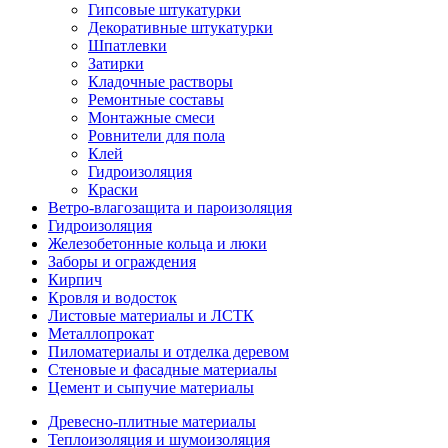
Гипсовые штукатурки
Декоративные штукатурки
Шпатлевки
Затирки
Кладочные растворы
Ремонтные составы
Монтажные смеси
Ровнители для пола
Клей
Гидроизоляция
Краски
Ветро-влагозащита и пароизоляция
Гидроизоляция
Железобетонные кольца и люки
Заборы и ограждения
Кирпич
Кровля и водосток
Листовые материалы и ЛСТК
Металлопрокат
Пиломатериалы и отделка деревом
Стеновые и фасадные материалы
Цемент и сыпучие материалы
Древесно-плитные материалы
Теплоизоляция и шумоизоляция