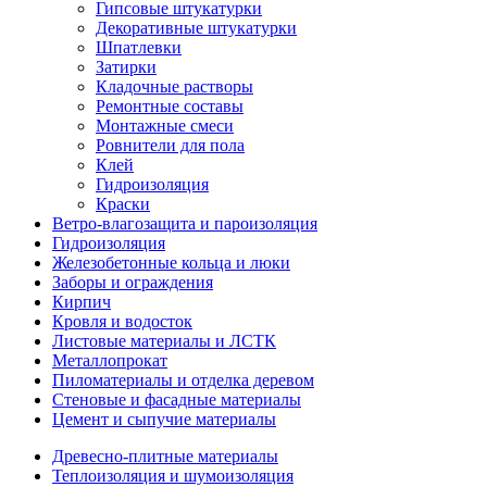
Гипсовые штукатурки
Декоративные штукатурки
Шпатлевки
Затирки
Кладочные растворы
Ремонтные составы
Монтажные смеси
Ровнители для пола
Клей
Гидроизоляция
Краски
Ветро-влагозащита и пароизоляция
Гидроизоляция
Железобетонные кольца и люки
Заборы и ограждения
Кирпич
Кровля и водосток
Листовые материалы и ЛСТК
Металлопрокат
Пиломатериалы и отделка деревом
Стеновые и фасадные материалы
Цемент и сыпучие материалы
Древесно-плитные материалы
Теплоизоляция и шумоизоляция