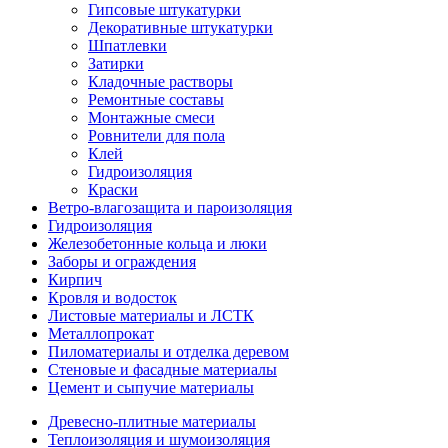
Гипсовые штукатурки
Декоративные штукатурки
Шпатлевки
Затирки
Кладочные растворы
Ремонтные составы
Монтажные смеси
Ровнители для пола
Клей
Гидроизоляция
Краски
Ветро-влагозащита и пароизоляция
Гидроизоляция
Железобетонные кольца и люки
Заборы и ограждения
Кирпич
Кровля и водосток
Листовые материалы и ЛСТК
Металлопрокат
Пиломатериалы и отделка деревом
Стеновые и фасадные материалы
Цемент и сыпучие материалы
Древесно-плитные материалы
Теплоизоляция и шумоизоляция