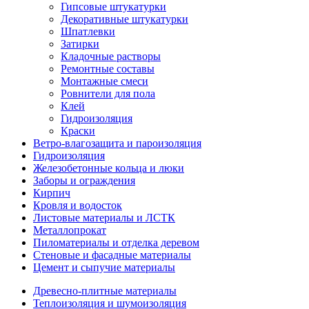
Гипсовые штукатурки
Декоративные штукатурки
Шпатлевки
Затирки
Кладочные растворы
Ремонтные составы
Монтажные смеси
Ровнители для пола
Клей
Гидроизоляция
Краски
Ветро-влагозащита и пароизоляция
Гидроизоляция
Железобетонные кольца и люки
Заборы и ограждения
Кирпич
Кровля и водосток
Листовые материалы и ЛСТК
Металлопрокат
Пиломатериалы и отделка деревом
Стеновые и фасадные материалы
Цемент и сыпучие материалы
Древесно-плитные материалы
Теплоизоляция и шумоизоляция