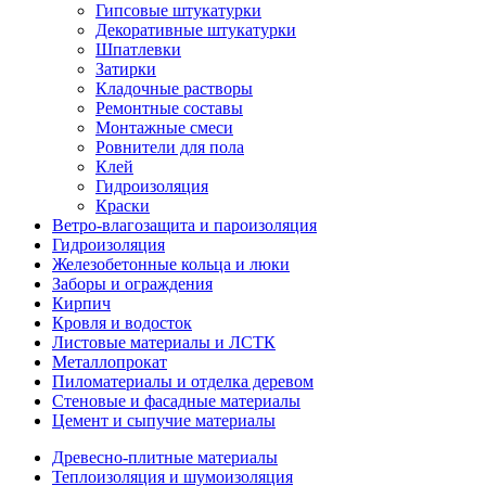
Гипсовые штукатурки
Декоративные штукатурки
Шпатлевки
Затирки
Кладочные растворы
Ремонтные составы
Монтажные смеси
Ровнители для пола
Клей
Гидроизоляция
Краски
Ветро-влагозащита и пароизоляция
Гидроизоляция
Железобетонные кольца и люки
Заборы и ограждения
Кирпич
Кровля и водосток
Листовые материалы и ЛСТК
Металлопрокат
Пиломатериалы и отделка деревом
Стеновые и фасадные материалы
Цемент и сыпучие материалы
Древесно-плитные материалы
Теплоизоляция и шумоизоляция