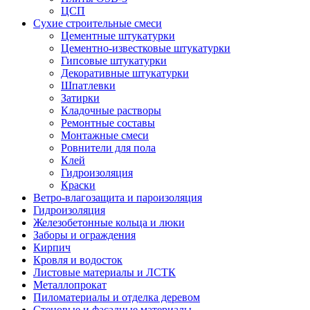
ЦСП
Сухие строительные смеси
Цементные штукатурки
Цементно-известковые штукатурки
Гипсовые штукатурки
Декоративные штукатурки
Шпатлевки
Затирки
Кладочные растворы
Ремонтные составы
Монтажные смеси
Ровнители для пола
Клей
Гидроизоляция
Краски
Ветро-влагозащита и пароизоляция
Гидроизоляция
Железобетонные кольца и люки
Заборы и ограждения
Кирпич
Кровля и водосток
Листовые материалы и ЛСТК
Металлопрокат
Пиломатериалы и отделка деревом
Стеновые и фасадные материалы