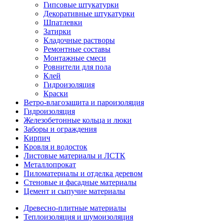
Гипсовые штукатурки
Декоративные штукатурки
Шпатлевки
Затирки
Кладочные растворы
Ремонтные составы
Монтажные смеси
Ровнители для пола
Клей
Гидроизоляция
Краски
Ветро-влагозащита и пароизоляция
Гидроизоляция
Железобетонные кольца и люки
Заборы и ограждения
Кирпич
Кровля и водосток
Листовые материалы и ЛСТК
Металлопрокат
Пиломатериалы и отделка деревом
Стеновые и фасадные материалы
Цемент и сыпучие материалы
Древесно-плитные материалы
Теплоизоляция и шумоизоляция