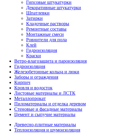
Гипсовые штукатурки
Декоративные штукатурки
Шпатлевки
Затирки
Кладочные растворы
Ремонтные составы
Монтажные смеси
Ровнители для пола
Клей
Гидроизоляция
Краски
Ветро-влагозащита и пароизоляция
Гидроизоляция
Железобетонные кольца и люки
Заборы и ограждения
Кирпич
Кровля и водосток
Листовые материалы и ЛСТК
Металлопрокат
Пиломатериалы и отделка деревом
Стеновые и фасадные материалы
Цемент и сыпучие материалы
Древесно-плитные материалы
Теплоизоляция и шумоизоляция