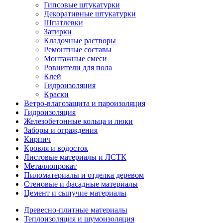
Гипсовые штукатурки
Декоративные штукатурки
Шпатлевки
Затирки
Кладочные растворы
Ремонтные составы
Монтажные смеси
Ровнители для пола
Клей
Гидроизоляция
Краски
Ветро-влагозащита и пароизоляция
Гидроизоляция
Железобетонные кольца и люки
Заборы и ограждения
Кирпич
Кровля и водосток
Листовые материалы и ЛСТК
Металлопрокат
Пиломатериалы и отделка деревом
Стеновые и фасадные материалы
Цемент и сыпучие материалы
Древесно-плитные материалы
Теплоизоляция и шумоизоляция