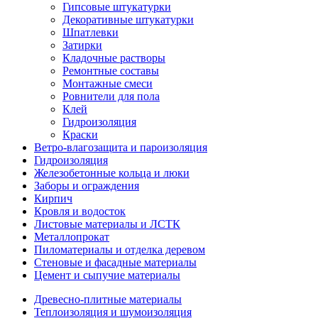
Гипсовые штукатурки
Декоративные штукатурки
Шпатлевки
Затирки
Кладочные растворы
Ремонтные составы
Монтажные смеси
Ровнители для пола
Клей
Гидроизоляция
Краски
Ветро-влагозащита и пароизоляция
Гидроизоляция
Железобетонные кольца и люки
Заборы и ограждения
Кирпич
Кровля и водосток
Листовые материалы и ЛСТК
Металлопрокат
Пиломатериалы и отделка деревом
Стеновые и фасадные материалы
Цемент и сыпучие материалы
Древесно-плитные материалы
Теплоизоляция и шумоизоляция