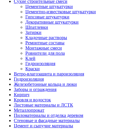
Сухие строительные смеси
Цементные штукатурки
Цементно-известковые штукатурки
Гипсовые штукатурки
Декоративные штукатурки
Шпатлевки
Затирки
Кладочные растворы
Ремонтные составы
Монтажные смеси
Ровнители для пола
Клей
Гидроизоляция
Краски
Ветро-влагозащита и пароизоляция
Гидроизоляция
Железобетонные кольца и люки
Заборы и ограждения
Кирпич
Кровля и водосток
Листовые материалы и ЛСТК
Металлопрокат
Пиломатериалы и отделка деревом
Стеновые и фасадные материалы
Цемент и сыпучие материалы