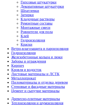
Гипсовые штукатурки
Декоративные штукатурки
Шпатлевки
Затирки
Кладочные растворы
Ремонтные составы
Монтажные смеси
Ровнители для пола
Клей
Гидроизоляция
Краски
Ветро-влагозащита и пароизоляция
Гидроизоляция
Железобетонные кольца и люки
Заборы и ограждения
Кирпич
Кровля и водосток
Листовые материалы и ЛСТК
Металлопрокат
Пиломатериалы и отделка деревом
Стеновые и фасадные материалы
Цемент и сыпучие материалы
Древесно-плитные материалы
Теплоизоляция и шумоизоляция