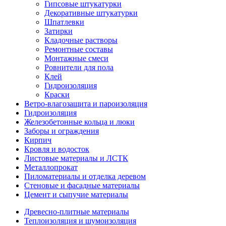
Гипсовые штукатурки
Декоративные штукатурки
Шпатлевки
Затирки
Кладочные растворы
Ремонтные составы
Монтажные смеси
Ровнители для пола
Клей
Гидроизоляция
Краски
Ветро-влагозащита и пароизоляция
Гидроизоляция
Железобетонные кольца и люки
Заборы и ограждения
Кирпич
Кровля и водосток
Листовые материалы и ЛСТК
Металлопрокат
Пиломатериалы и отделка деревом
Стеновые и фасадные материалы
Цемент и сыпучие материалы
Древесно-плитные материалы
Теплоизоляция и шумоизоляция