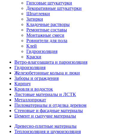
Гипсовые штукатурки
Декоративные штукатурки
Шпатлевки
Затирки
Кладочные растворы
Ремонтные составы
Монтажные смеси
Ровнители для пола
Клей
Гидроизоляция
Краски
Ветро-влагозащита и пароизоляция
Гидроизоляция
Железобетонные кольца и люки
Заборы и ограждения
Кирпич
Кровля и водосток
Листовые материалы и ЛСТК
Металлопрокат
Пиломатериалы и отделка деревом
Стеновые и фасадные материалы
Цемент и сыпучие материалы
Древесно-плитные материалы
Теплоизоляция и шумоизоляция