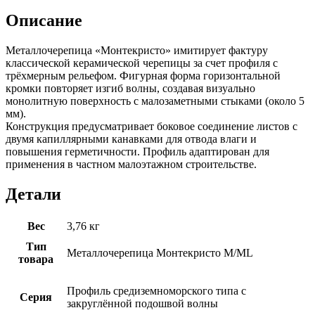
Описание
Металлочерепица «Монтекристо» имитирует фактуру
классической керамической черепицы за счет профиля с
трёхмерным рельефом. Фигурная форма горизонтальной
кромки повторяет изгиб волны, создавая визуально
монолитную поверхность с малозаметными стыками (около 5
мм).
Конструкция предусматривает боковое соединение листов с
двумя капиллярными канавками для отвода влаги и
повышения герметичности. Профиль адаптирован для
применения в частном малоэтажном строительстве.
Детали
Вес
3,76 кг
Тип
Металлочерепица Монтекристо M/ML
товара
Профиль средиземноморского типа с
Серия
закруглённой подошвой волны