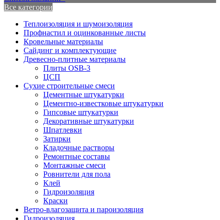
Все категории
Теплоизоляция и шумоизоляция
Профнастил и оцинкованные листы
Кровельные материалы
Сайдинг и комплектующие
Древесно-плитные материалы
Плиты OSB-3
ЦСП
Сухие строительные смеси
Цементные штукатурки
Цементно-известковые штукатурки
Гипсовые штукатурки
Декоративные штукатурки
Шпатлевки
Затирки
Кладочные растворы
Ремонтные составы
Монтажные смеси
Ровнители для пола
Клей
Гидроизоляция
Краски
Ветро-влагозащита и пароизоляция
Гидроизоляция