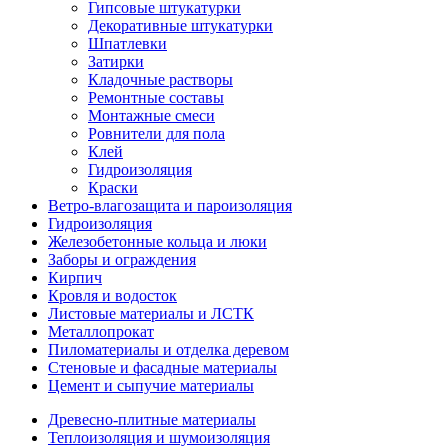
Гипсовые штукатурки
Декоративные штукатурки
Шпатлевки
Затирки
Кладочные растворы
Ремонтные составы
Монтажные смеси
Ровнители для пола
Клей
Гидроизоляция
Краски
Ветро-влагозащита и пароизоляция
Гидроизоляция
Железобетонные кольца и люки
Заборы и ограждения
Кирпич
Кровля и водосток
Листовые материалы и ЛСТК
Металлопрокат
Пиломатериалы и отделка деревом
Стеновые и фасадные материалы
Цемент и сыпучие материалы
Древесно-плитные материалы
Теплоизоляция и шумоизоляция