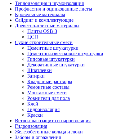
Теплоизоляция и шумоизоляция
Профнастил и оцинкованные листы
Кровельные материалы
Сайдинг и комплектующие
Древесно-плитные материалы
Плиты OSB-3
ЦСП
Сухие строительные смеси
Цементные штукатурки
Цементно-известковые штукатурки
Гипсовые штукатурки
Декоративные штукатурки
Шпатлевки
Затирки
Кладочные растворы
Ремонтные составы
Монтажные смеси
Ровнители для пола
Клей
Гидроизоляция
Краски
Ветро-влагозащита и пароизоляция
Гидроизоляция
Железобетонные кольца и люки
Заборы и ограждения