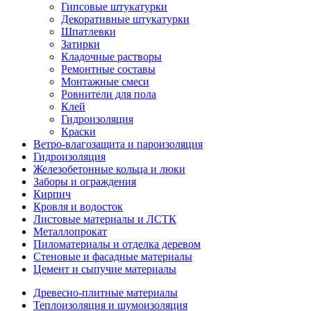
Гипсовые штукатурки
Декоративные штукатурки
Шпатлевки
Затирки
Кладочные растворы
Ремонтные составы
Монтажные смеси
Ровнители для пола
Клей
Гидроизоляция
Краски
Ветро-влагозащита и пароизоляция
Гидроизоляция
Железобетонные кольца и люки
Заборы и ограждения
Кирпич
Кровля и водосток
Листовые материалы и ЛСТК
Металлопрокат
Пиломатериалы и отделка деревом
Стеновые и фасадные материалы
Цемент и сыпучие материалы
Древесно-плитные материалы
Теплоизоляция и шумоизоляция