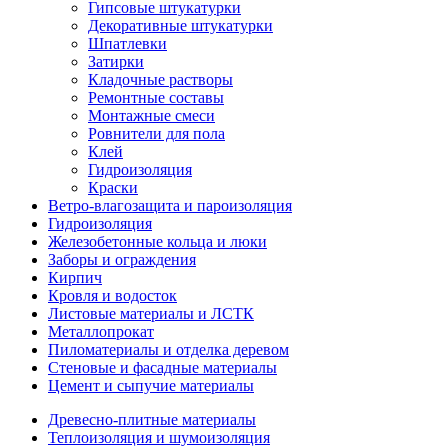
Гипсовые штукатурки
Декоративные штукатурки
Шпатлевки
Затирки
Кладочные растворы
Ремонтные составы
Монтажные смеси
Ровнители для пола
Клей
Гидроизоляция
Краски
Ветро-влагозащита и пароизоляция
Гидроизоляция
Железобетонные кольца и люки
Заборы и ограждения
Кирпич
Кровля и водосток
Листовые материалы и ЛСТК
Металлопрокат
Пиломатериалы и отделка деревом
Стеновые и фасадные материалы
Цемент и сыпучие материалы
Древесно-плитные материалы
Теплоизоляция и шумоизоляция