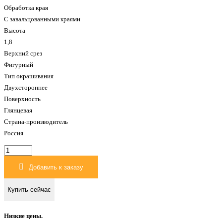
Обработка края
С завальцованными краями
Высота
1,8
Верхний срез
Фигурный
Тип окрашивания
Двухстороннее
Поверхность
Глянцевая
Страна-производитель
Россия
Евроштакетник
двухсторонний
П-
Добавить к заказу
образный
0,45
Купить сейчас
мм
118х1800
мм
Низкие цены.
коричневый