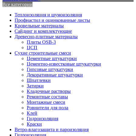
Все категории
Теплоизоляция и шумоизоляция
Профнастил и оцинкованные листы
Кровельные материалы
Сайдинг и комплектующие
Древесно-плитные материалы
Плиты OSB-3
ЦСП
Сухие строительные смеси
Цементные штукатурки
Цементно-известковые штукатурки
Гипсовые штукатурки
Декоративные штукатурки
Шпатлевки
Затирки
Кладочные растворы
Ремонтные составы
Монтажные смеси
Ровнители для пола
Клей
Гидроизоляция
Краски
Ветро-влагозащита и пароизоляция
Гидроизоляция