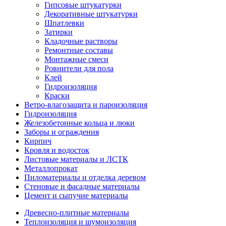
Гипсовые штукатурки
Декоративные штукатурки
Шпатлевки
Затирки
Кладочные растворы
Ремонтные составы
Монтажные смеси
Ровнители для пола
Клей
Гидроизоляция
Краски
Ветро-влагозащита и пароизоляция
Гидроизоляция
Железобетонные кольца и люки
Заборы и ограждения
Кирпич
Кровля и водосток
Листовые материалы и ЛСТК
Металлопрокат
Пиломатериалы и отделка деревом
Стеновые и фасадные материалы
Цемент и сыпучие материалы
Древесно-плитные материалы
Теплоизоляция и шумоизоляция