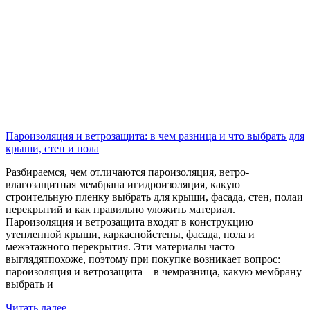
Пароизоляция и ветрозащита: в чем разница и что выбрать для
крыши, стен и пола
Разбираемся, чем отличаются пароизоляция, ветро-
влагозащитная мембрана игидроизоляция, какую
строительную пленку выбрать для крыши, фасада, стен, полаи
перекрытий и как правильно уложить материал.
Пароизоляция и ветрозащита входят в конструкцию
утепленной крыши, каркаснойстены, фасада, пола и
межэтажного перекрытия. Эти материалы часто
выглядятпохоже, поэтому при покупке возникает вопрос:
пароизоляция и ветрозащита – в чемразница, какую мембрану
выбрать и
Читать далее