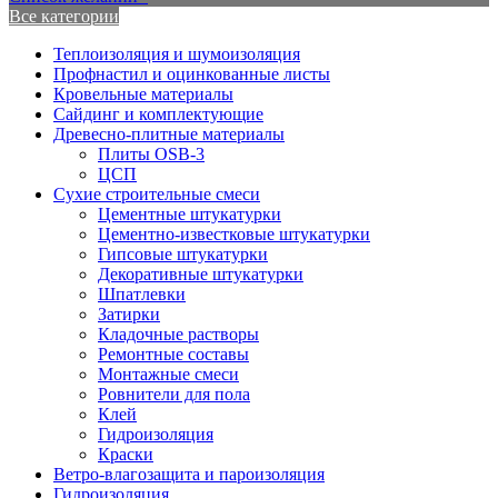
Все категории
Теплоизоляция и шумоизоляция
Профнастил и оцинкованные листы
Кровельные материалы
Сайдинг и комплектующие
Древесно-плитные материалы
Плиты OSB-3
ЦСП
Сухие строительные смеси
Цементные штукатурки
Цементно-известковые штукатурки
Гипсовые штукатурки
Декоративные штукатурки
Шпатлевки
Затирки
Кладочные растворы
Ремонтные составы
Монтажные смеси
Ровнители для пола
Клей
Гидроизоляция
Краски
Ветро-влагозащита и пароизоляция
Гидроизоляция