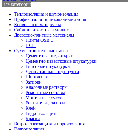
Все категории
Теплоизоляция и шумоизоляция
Профнастил и оцинкованные листы
Кровельные материалы
Сайдинг и комплектующие
Древесно-плитные материалы
Плиты OSB-3
ЦСП
Сухие строительные смеси
Цементные штукатурки
Цементно-известковые штукатурки
Гипсовые штукатурки
Декоративные штукатурки
Шпатлевки
Затирки
Кладочные растворы
Ремонтные составы
Монтажные смеси
Ровнители для пола
Клей
Гидроизоляция
Краски
Ветро-влагозащита и пароизоляция
Гидроизоляция