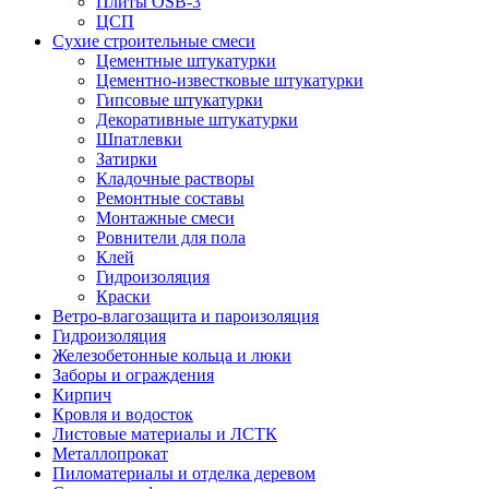
Плиты OSB-3
ЦСП
Сухие строительные смеси
Цементные штукатурки
Цементно-известковые штукатурки
Гипсовые штукатурки
Декоративные штукатурки
Шпатлевки
Затирки
Кладочные растворы
Ремонтные составы
Монтажные смеси
Ровнители для пола
Клей
Гидроизоляция
Краски
Ветро-влагозащита и пароизоляция
Гидроизоляция
Железобетонные кольца и люки
Заборы и ограждения
Кирпич
Кровля и водосток
Листовые материалы и ЛСТК
Металлопрокат
Пиломатериалы и отделка деревом