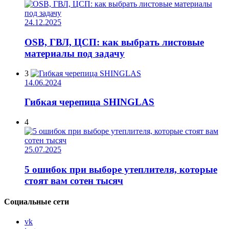
24.12.2025
OSB, ГВЛ, ЦСП: как выбрать листовые
материалы под задачу
3
14.06.2024
Гибкая черепица SHINGLAS
4
25.07.2025
5 ошибок при выборе утеплителя, которые
стоят вам сотен тысяч
Социальные сети
vk