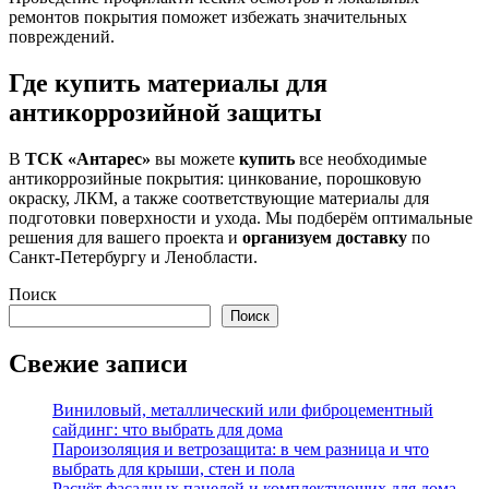
ремонтов покрытия поможет избежать значительных
повреждений.
Где
купить
материалы для
антикоррозийной защиты
В
ТСК «Антарес»
вы можете
купить
все необходимые
антикоррозийные покрытия: цинкование, порошковую
окраску, ЛКМ, а также соответствующие материалы для
подготовки поверхности и ухода. Мы подберём оптимальные
решения для вашего проекта и
организуем доставку
по
Санкт-Петербургу и Ленобласти.
Поиск
Поиск
Свежие записи
Виниловый, металлический или фиброцементный
сайдинг: что выбрать для дома
Пароизоляция и ветрозащита: в чем разница и что
выбрать для крыши, стен и пола
Расчёт фасадных панелей и комплектующих для дома