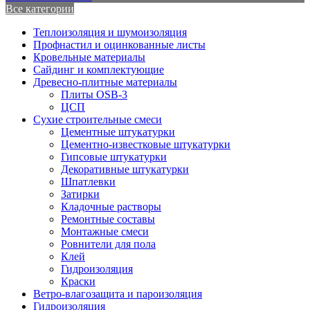
Все категории
Теплоизоляция и шумоизоляция
Профнастил и оцинкованные листы
Кровельные материалы
Сайдинг и комплектующие
Древесно-плитные материалы
Плиты OSB-3
ЦСП
Сухие строительные смеси
Цементные штукатурки
Цементно-известковые штукатурки
Гипсовые штукатурки
Декоративные штукатурки
Шпатлевки
Затирки
Кладочные растворы
Ремонтные составы
Монтажные смеси
Ровнители для пола
Клей
Гидроизоляция
Краски
Ветро-влагозащита и пароизоляция
Гидроизоляция