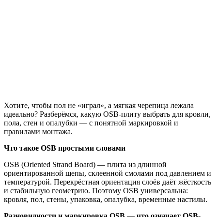
Хотите, чтобы пол не «играл», а мягкая черепица лежала
идеально? Разберёмся, какую OSB-плиту выбрать для кровли,
пола, стен и опалубки — с понятной маркировкой и
правилами монтажа.
Что такое OSB простыми словами
OSB (Oriented Strand Board) — плита из длинной
ориентированной щепы, склеенной смолами под давлением и
температурой. Перекрёстная ориентация слоёв даёт жёсткость
и стабильную геометрию. Поэтому OSB универсальна:
кровля, пол, стены, упаковка, опалубка, временные настилы.
Разновидности и маркировка OSB — что означает OSB-