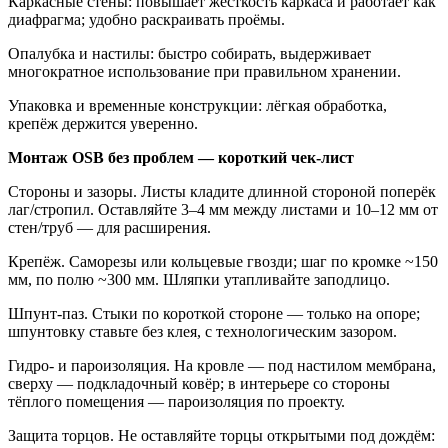
Каркасные стены: повышает жёсткость каркаса и работает как
диафрагма; удобно раскраивать проёмы.
Опалубка и настилы: быстро собирать, выдерживает
многократное использование при правильном хранении.
Упаковка и временные конструкции: лёгкая обработка,
крепёж держится уверенно.
Монтаж OSB без проблем — короткий чек-лист
Стороны и зазоры. Листы кладите длинной стороной поперёк
лаг/стропил. Оставляйте 3–4 мм между листами и 10–12 мм от
стен/труб — для расширения.
Крепёж. Саморезы или кольцевые гвозди; шаг по кромке ~150
мм, по полю ~300 мм. Шляпки утапливайте заподлицо.
Шпунт-паз. Стыки по короткой стороне — только на опоре;
шпунтовку ставьте без клея, с технологическим зазором.
Гидро- и пароизоляция. На кровле — под настилом мембрана,
сверху — подкладочный ковёр; в интерьере со стороны
тёплого помещения — пароизоляция по проекту.
Защита торцов. Не оставляйте торцы открытыми под дождём: