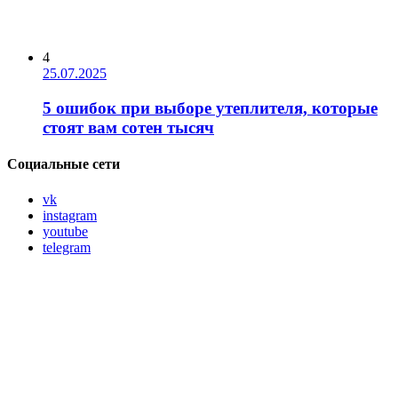
4
25.07.2025
5 ошибок при выборе утеплителя, которые
стоят вам сотен тысяч
Социальные сети
vk
instagram
youtube
telegram