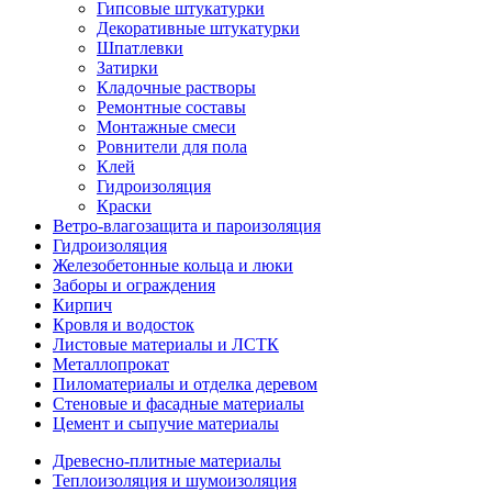
Гипсовые штукатурки
Декоративные штукатурки
Шпатлевки
Затирки
Кладочные растворы
Ремонтные составы
Монтажные смеси
Ровнители для пола
Клей
Гидроизоляция
Краски
Ветро-влагозащита и пароизоляция
Гидроизоляция
Железобетонные кольца и люки
Заборы и ограждения
Кирпич
Кровля и водосток
Листовые материалы и ЛСТК
Металлопрокат
Пиломатериалы и отделка деревом
Стеновые и фасадные материалы
Цемент и сыпучие материалы
Древесно-плитные материалы
Теплоизоляция и шумоизоляция