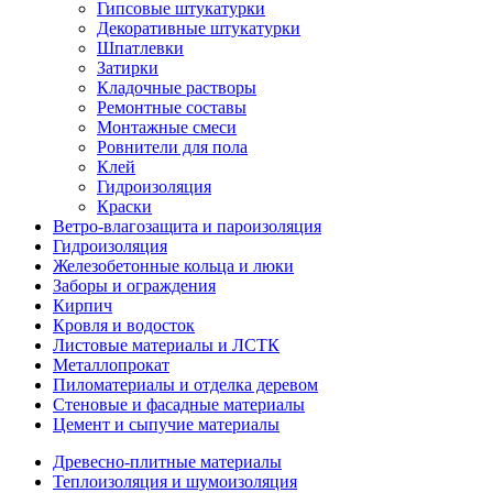
Гипсовые штукатурки
Декоративные штукатурки
Шпатлевки
Затирки
Кладочные растворы
Ремонтные составы
Монтажные смеси
Ровнители для пола
Клей
Гидроизоляция
Краски
Ветро-влагозащита и пароизоляция
Гидроизоляция
Железобетонные кольца и люки
Заборы и ограждения
Кирпич
Кровля и водосток
Листовые материалы и ЛСТК
Металлопрокат
Пиломатериалы и отделка деревом
Стеновые и фасадные материалы
Цемент и сыпучие материалы
Древесно-плитные материалы
Теплоизоляция и шумоизоляция