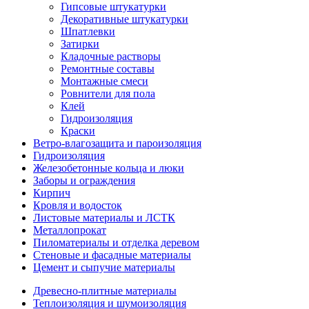
Гипсовые штукатурки
Декоративные штукатурки
Шпатлевки
Затирки
Кладочные растворы
Ремонтные составы
Монтажные смеси
Ровнители для пола
Клей
Гидроизоляция
Краски
Ветро-влагозащита и пароизоляция
Гидроизоляция
Железобетонные кольца и люки
Заборы и ограждения
Кирпич
Кровля и водосток
Листовые материалы и ЛСТК
Металлопрокат
Пиломатериалы и отделка деревом
Стеновые и фасадные материалы
Цемент и сыпучие материалы
Древесно-плитные материалы
Теплоизоляция и шумоизоляция