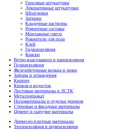
Гипсовые штукатурки
Декоративные штукатурки
Шпатлевки
Затирки
Кладочные растворы
Ремонтные составы
Монтажные смеси
Ровнители для пола
Клей
Гидроизоляция
Краски
Ветро-влагозащита и пароизоляция
Гидроизоляция
Железобетонные кольца и люки
Заборы и ограждения
Кирпич
Кровля и водосток
Листовые материалы и ЛСТК
Металлопрокат
Пиломатериалы и отделка деревом
Стеновые и фасадные материалы
Цемент и сыпучие материалы
Древесно-плитные материалы
Теплоизоляция и шумоизоляция