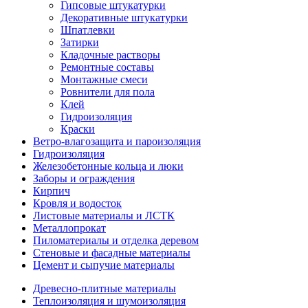
Гипсовые штукатурки
Декоративные штукатурки
Шпатлевки
Затирки
Кладочные растворы
Ремонтные составы
Монтажные смеси
Ровнители для пола
Клей
Гидроизоляция
Краски
Ветро-влагозащита и пароизоляция
Гидроизоляция
Железобетонные кольца и люки
Заборы и ограждения
Кирпич
Кровля и водосток
Листовые материалы и ЛСТК
Металлопрокат
Пиломатериалы и отделка деревом
Стеновые и фасадные материалы
Цемент и сыпучие материалы
Древесно-плитные материалы
Теплоизоляция и шумоизоляция