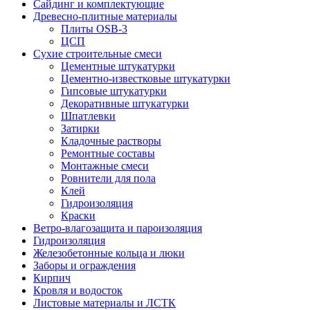
Сайдинг и комплектующие
Древесно-плитные материалы
Плиты OSB-3
ЦСП
Сухие строительные смеси
Цементные штукатурки
Цементно-известковые штукатурки
Гипсовые штукатурки
Декоративные штукатурки
Шпатлевки
Затирки
Кладочные растворы
Ремонтные составы
Монтажные смеси
Ровнители для пола
Клей
Гидроизоляция
Краски
Ветро-влагозащита и пароизоляция
Гидроизоляция
Железобетонные кольца и люки
Заборы и ограждения
Кирпич
Кровля и водосток
Листовые материалы и ЛСТК