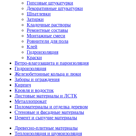
Гипсовые штукатурки
Декоративные штукатурки
Шпатлевки
Затирки
Кладочные растворы
Ремонтные составы
Монтажные смеси
Ровнители для пола
Клей
Гидроизоляция
Краски
Ветро-влагозащита и пароизоляция
Гидроизоляция
Железобетонные кольца и люки
Заборы и ограждения
Кирпич
Кровля и водосток
Листовые материалы и ЛСТК
Металлопрокат
Пиломатериалы и отделка деревом
Стеновые и фасадные материалы
Цемент и сыпучие материалы
Древесно-плитные материалы
Теплоизоляция и шумоизоляция