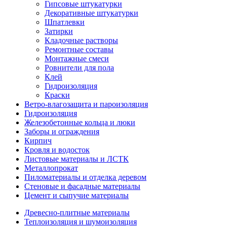
Гипсовые штукатурки
Декоративные штукатурки
Шпатлевки
Затирки
Кладочные растворы
Ремонтные составы
Монтажные смеси
Ровнители для пола
Клей
Гидроизоляция
Краски
Ветро-влагозащита и пароизоляция
Гидроизоляция
Железобетонные кольца и люки
Заборы и ограждения
Кирпич
Кровля и водосток
Листовые материалы и ЛСТК
Металлопрокат
Пиломатериалы и отделка деревом
Стеновые и фасадные материалы
Цемент и сыпучие материалы
Древесно-плитные материалы
Теплоизоляция и шумоизоляция