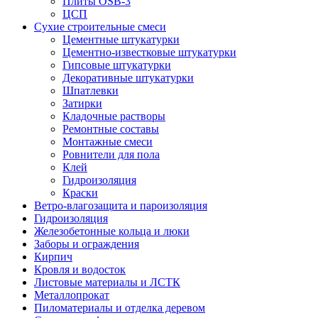
Плиты OSB-3
ЦСП
Сухие строительные смеси
Цементные штукатурки
Цементно-известковые штукатурки
Гипсовые штукатурки
Декоративные штукатурки
Шпатлевки
Затирки
Кладочные растворы
Ремонтные составы
Монтажные смеси
Ровнители для пола
Клей
Гидроизоляция
Краски
Ветро-влагозащита и пароизоляция
Гидроизоляция
Железобетонные кольца и люки
Заборы и ограждения
Кирпич
Кровля и водосток
Листовые материалы и ЛСТК
Металлопрокат
Пиломатериалы и отделка деревом