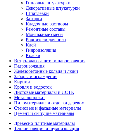
Гипсовые штукатурки
Декоративные штукатурки
Шпатлевки
Затирки
Кладочные растворы
Ремонтные составы
Монтажные смеси
Ровнители для пола
Клей
Гидроизоляция
Краски
Ветро-влагозащита и пароизоляция
Гидроизоляция
Железобетонные кольца и люки
Заборы и ограждения
Кирпич
Кровля и водосток
Листовые материалы и ЛСТК
Металлопрокат
Пиломатериалы и отделка деревом
Стеновые и фасадные материалы
Цемент и сыпучие материалы
Древесно-плитные материалы
Теплоизоляция и шумоизоляция