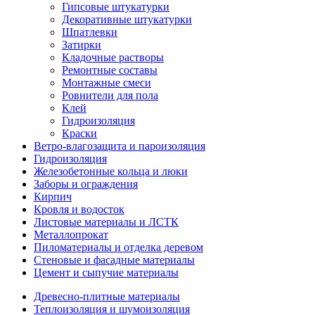
Гипсовые штукатурки
Декоративные штукатурки
Шпатлевки
Затирки
Кладочные растворы
Ремонтные составы
Монтажные смеси
Ровнители для пола
Клей
Гидроизоляция
Краски
Ветро-влагозащита и пароизоляция
Гидроизоляция
Железобетонные кольца и люки
Заборы и ограждения
Кирпич
Кровля и водосток
Листовые материалы и ЛСТК
Металлопрокат
Пиломатериалы и отделка деревом
Стеновые и фасадные материалы
Цемент и сыпучие материалы
Древесно-плитные материалы
Теплоизоляция и шумоизоляция