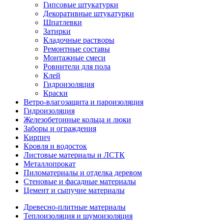
Гипсовые штукатурки
Декоративные штукатурки
Шпатлевки
Затирки
Кладочные растворы
Ремонтные составы
Монтажные смеси
Ровнители для пола
Клей
Гидроизоляция
Краски
Ветро-влагозащита и пароизоляция
Гидроизоляция
Железобетонные кольца и люки
Заборы и ограждения
Кирпич
Кровля и водосток
Листовые материалы и ЛСТК
Металлопрокат
Пиломатериалы и отделка деревом
Стеновые и фасадные материалы
Цемент и сыпучие материалы
Древесно-плитные материалы
Теплоизоляция и шумоизоляция