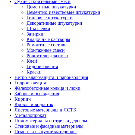
Сухие строительные смеси
Цементные штукатурки
Цементно-известковые штукатурки
Гипсовые штукатурки
Декоративные штукатурки
Шпатлевки
Затирки
Кладочные растворы
Ремонтные составы
Монтажные смеси
Ровнители для пола
Клей
Гидроизоляция
Краски
Ветро-влагозащита и пароизоляция
Гидроизоляция
Железобетонные кольца и люки
Заборы и ограждения
Кирпич
Кровля и водосток
Листовые материалы и ЛСТК
Металлопрокат
Пиломатериалы и отделка деревом
Стеновые и фасадные материалы
Цемент и сыпучие материалы