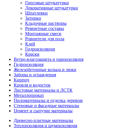
Гипсовые штукатурки
Декоративные штукатурки
Шпатлевки
Затирки
Кладочные растворы
Ремонтные составы
Монтажные смеси
Ровнители для пола
Клей
Гидроизоляция
Краски
Ветро-влагозащита и пароизоляция
Гидроизоляция
Железобетонные кольца и люки
Заборы и ограждения
Кирпич
Кровля и водосток
Листовые материалы и ЛСТК
Металлопрокат
Пиломатериалы и отделка деревом
Стеновые и фасадные материалы
Цемент и сыпучие материалы
Древесно-плитные материалы
Теплоизоляция и шумоизоляция