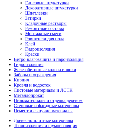
Гипсовые штукатурки
Декоративные штукатурки
Шпатлевки
Затирки
Кладочные растворы
Ремонтные составы
Монтажные смеси
Ровнители для пола
Клей
Гидроизоляция
Краски
Ветро-влагозащита и пароизоляция
Гидроизоляция
Железобетонные кольца и люки
Заборы и ограждения
Кирпич
Кровля и водосток
Листовые материалы и ЛСТК
Металлопрокат
Пиломатериалы и отделка деревом
Стеновые и фасадные материалы
Цемент и сыпучие материалы
Древесно-плитные материалы
Теплоизоляция и шумоизоляция