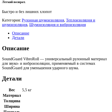
Легкий возврат.
Быстро и без лишних хлопот
Категория:
Рулонная шумоизоляция
,
Теплоизоляция и
шумоизоляция
,
Шумоизоляция и виброизоляция
Описание
Детали
Описание
SoundGuard VibroRoll — универсальный рулонный материал
для звуко- и виброизоляции, применяемый в системах
SoundGuard для уменьшения ударного шума.
Детали
Вес
5,5 кг
Материал
Толщина
Ширина
Площадь