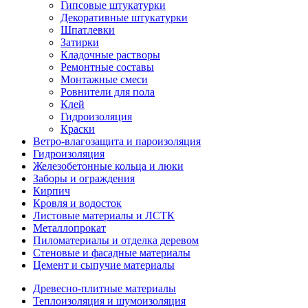
Гипсовые штукатурки
Декоративные штукатурки
Шпатлевки
Затирки
Кладочные растворы
Ремонтные составы
Монтажные смеси
Ровнители для пола
Клей
Гидроизоляция
Краски
Ветро-влагозащита и пароизоляция
Гидроизоляция
Железобетонные кольца и люки
Заборы и ограждения
Кирпич
Кровля и водосток
Листовые материалы и ЛСТК
Металлопрокат
Пиломатериалы и отделка деревом
Стеновые и фасадные материалы
Цемент и сыпучие материалы
Древесно-плитные материалы
Теплоизоляция и шумоизоляция