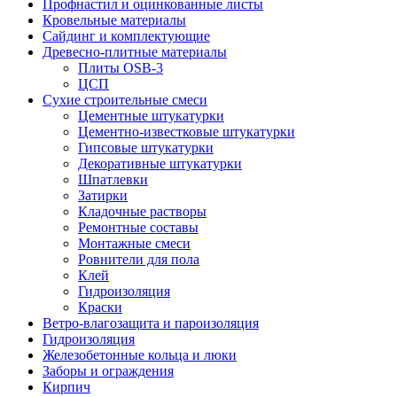
Профнастил и оцинкованные листы
Кровельные материалы
Сайдинг и комплектующие
Древесно-плитные материалы
Плиты OSB-3
ЦСП
Сухие строительные смеси
Цементные штукатурки
Цементно-известковые штукатурки
Гипсовые штукатурки
Декоративные штукатурки
Шпатлевки
Затирки
Кладочные растворы
Ремонтные составы
Монтажные смеси
Ровнители для пола
Клей
Гидроизоляция
Краски
Ветро-влагозащита и пароизоляция
Гидроизоляция
Железобетонные кольца и люки
Заборы и ограждения
Кирпич