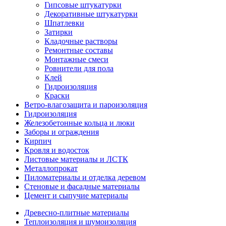
Гипсовые штукатурки
Декоративные штукатурки
Шпатлевки
Затирки
Кладочные растворы
Ремонтные составы
Монтажные смеси
Ровнители для пола
Клей
Гидроизоляция
Краски
Ветро-влагозащита и пароизоляция
Гидроизоляция
Железобетонные кольца и люки
Заборы и ограждения
Кирпич
Кровля и водосток
Листовые материалы и ЛСТК
Металлопрокат
Пиломатериалы и отделка деревом
Стеновые и фасадные материалы
Цемент и сыпучие материалы
Древесно-плитные материалы
Теплоизоляция и шумоизоляция