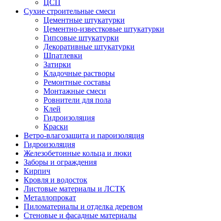
ЦСП
Сухие строительные смеси
Цементные штукатурки
Цементно-известковые штукатурки
Гипсовые штукатурки
Декоративные штукатурки
Шпатлевки
Затирки
Кладочные растворы
Ремонтные составы
Монтажные смеси
Ровнители для пола
Клей
Гидроизоляция
Краски
Ветро-влагозащита и пароизоляция
Гидроизоляция
Железобетонные кольца и люки
Заборы и ограждения
Кирпич
Кровля и водосток
Листовые материалы и ЛСТК
Металлопрокат
Пиломатериалы и отделка деревом
Стеновые и фасадные материалы