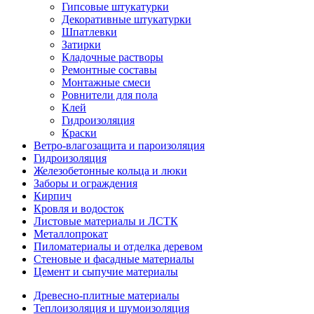
Гипсовые штукатурки
Декоративные штукатурки
Шпатлевки
Затирки
Кладочные растворы
Ремонтные составы
Монтажные смеси
Ровнители для пола
Клей
Гидроизоляция
Краски
Ветро-влагозащита и пароизоляция
Гидроизоляция
Железобетонные кольца и люки
Заборы и ограждения
Кирпич
Кровля и водосток
Листовые материалы и ЛСТК
Металлопрокат
Пиломатериалы и отделка деревом
Стеновые и фасадные материалы
Цемент и сыпучие материалы
Древесно-плитные материалы
Теплоизоляция и шумоизоляция