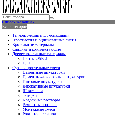
Список желаний -
Все категории
Теплоизоляция и шумоизоляция
Профнастил и оцинкованные листы
Кровельные материалы
Сайдинг и комплектующие
Древесно-плитные материалы
Плиты OSB-3
ЦСП
Сухие строительные смеси
Цементные штукатурки
Цементно-известковые штукатурки
Гипсовые штукатурки
Декоративные штукатурки
Шпатлевки
Затирки
Кладочные растворы
Ремонтные составы
Монтажные смеси
Ровнители для пола