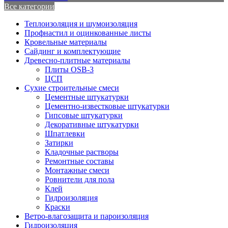
Все категории
Теплоизоляция и шумоизоляция
Профнастил и оцинкованные листы
Кровельные материалы
Сайдинг и комплектующие
Древесно-плитные материалы
Плиты OSB-3
ЦСП
Сухие строительные смеси
Цементные штукатурки
Цементно-известковые штукатурки
Гипсовые штукатурки
Декоративные штукатурки
Шпатлевки
Затирки
Кладочные растворы
Ремонтные составы
Монтажные смеси
Ровнители для пола
Клей
Гидроизоляция
Краски
Ветро-влагозащита и пароизоляция
Гидроизоляция