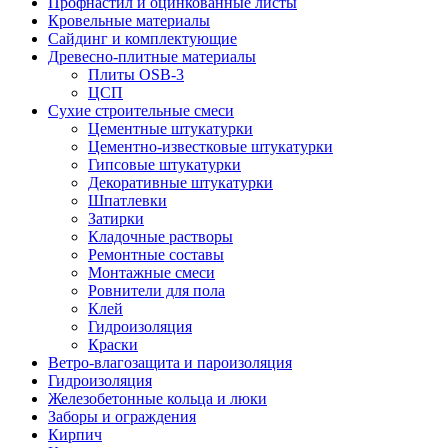
Профнастил и оцинкованные листы
Кровельные материалы
Сайдинг и комплектующие
Древесно-плитные материалы
Плиты OSB-3
ЦСП
Сухие строительные смеси
Цементные штукатурки
Цементно-известковые штукатурки
Гипсовые штукатурки
Декоративные штукатурки
Шпатлевки
Затирки
Кладочные растворы
Ремонтные составы
Монтажные смеси
Ровнители для пола
Клей
Гидроизоляция
Краски
Ветро-влагозащита и пароизоляция
Гидроизоляция
Железобетонные кольца и люки
Заборы и ограждения
Кирпич