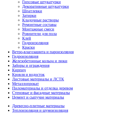
Гипсовые штукатурки
Декоративные штукатурки
Шпатлевки
Затирки
Кладочные растворы
Ремонтные составы
Монтажные смеси
Ровнители для пола
Клей
Гидроизоляция
Краски
Ветро-влагозащита и пароизоляция
Гидроизоляция
Железобетонные кольца и люки
Заборы и ограждения
Кирпич
Кровля и водосток
Листовые материалы и ЛСТК
Металлопрокат
Пиломатериалы и отделка деревом
Стеновые и фасадные материалы
Цемент и сыпучие материалы
Древесно-плитные материалы
Теплоизоляция и шумоизоляция