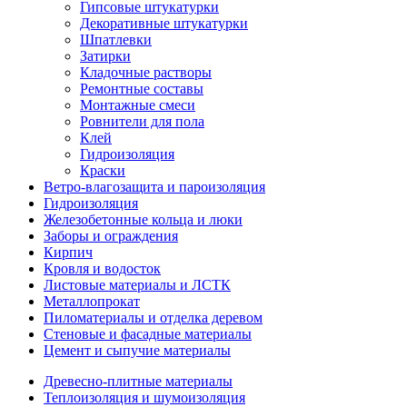
Гипсовые штукатурки
Декоративные штукатурки
Шпатлевки
Затирки
Кладочные растворы
Ремонтные составы
Монтажные смеси
Ровнители для пола
Клей
Гидроизоляция
Краски
Ветро-влагозащита и пароизоляция
Гидроизоляция
Железобетонные кольца и люки
Заборы и ограждения
Кирпич
Кровля и водосток
Листовые материалы и ЛСТК
Металлопрокат
Пиломатериалы и отделка деревом
Стеновые и фасадные материалы
Цемент и сыпучие материалы
Древесно-плитные материалы
Теплоизоляция и шумоизоляция