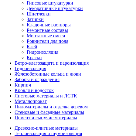
Гипсовые штукатурки
Декоративные штукатурки
Шпатлевки
Затирки
Кладочные растворы
Ремонтные составы
Монтажные смеси
Ровнители для пола
Клей
Гидроизоляция
Краски
Ветро-влагозащита и пароизоляция
Гидроизоляция
Железобетонные кольца и люки
Заборы и ограждения
Кирпич
Кровля и водосток
Листовые материалы и ЛСТК
Металлопрокат
Пиломатериалы и отделка деревом
Стеновые и фасадные материалы
Цемент и сыпучие материалы
Древесно-плитные материалы
Теплоизоляция и шумоизоляция